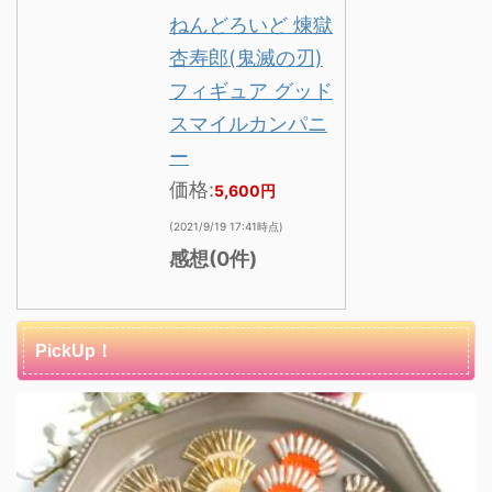
ねんどろいど 煉獄
杏寿郎(鬼滅の刃)
フィギュア グッド
スマイルカンパニ
ー
価格:
5,600円
(2021/9/19 17:41時点)
感想(0件)
PickUp！