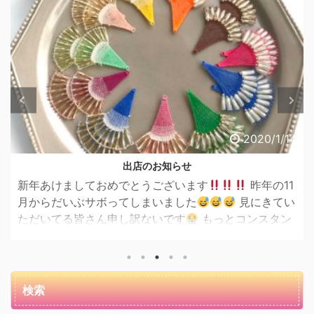
2020/1/14
出店のお知らせ
新年あけましておめでとうございます
昨年の11
月からだいぶサボってしまいました
見にきてい
ただいてる皆さん申し訳ないです
もっとコンスタン
スに投稿できるようになるのが今年の目標です
これ
からもどうぞよろしくお願いします
新年初
...
検索