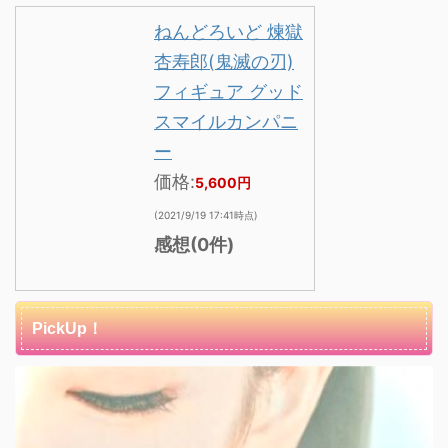
ねんどろいど 煉獄
杏寿郎(鬼滅の刃)
フィギュア グッド
スマイルカンパニ
ー
価格:
5,600円
(2021/9/19 17:41時点)
感想(0件)
PickUp！