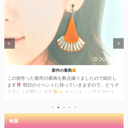
020/1/16
202
出店のお知らせ
紹介し
新年あけましておめでとうございます
昨
、どうぞ
月からだいぶサボってしまいました
見に
ドマート
ただいてる皆さん申し訳ないです
もっとコン
00 場所：
スに投稿できるようになるのが今年の目標です
からもどうぞよろしくお願いします
新年初
れではまずは大
きさイメ
検索