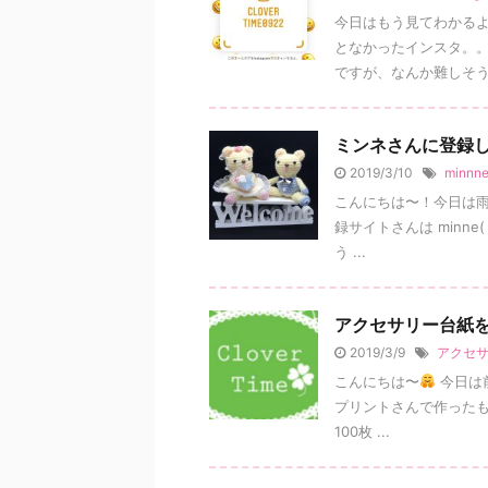
今日はもう見てわかる
となかったインスタ。。
ですが、なんか難しそう .
ミンネさんに登録
2019/3/10
minnn
こんにちは〜！今日は雨
録サイトさんは minne
う ...
アクセサリー台紙
2019/3/9
アクセ
こんにちは〜
今日は
プリントさんで作ったも
100枚 ...