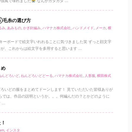
が強風で壊れました
なんかガタガタ ...
⑤毛糸の選び方
2019/9/20
2020/1/21
るみ
,
あみもの
,
かぎ針編み
,
ハマナカ株式会社
,
ハンドメイド
,
メーカ
,
横
きた
あみものカフェ始めます
キーボードで絵文字いれれることに気づきました笑 ずっと顔文字
24日にライブにい
こんばんは
この前のハンドメイド市、ノマド
動しているおしゃ
マートさん無事に終わりましたー
初めての場
、これからは絵文字を多用すると思います ...
んどるちぇさんです
所で、どんな出会いがあるかドキドキしていた
んですが、周りの出店者の方も、立ち寄ってい
ofree.com ↑ホームペ
ただいたお客様も皆お優しい方ばかりでした
とめ
utubeでも活動見
お客様の層としましては、50代〜の女性の方が
ねんどろいど
,
ねんどろいどどーる
,
ハマナカ株式会社
,
人形服
,
横田株式
種類の歌があって、
多かったように感じました
気さくに話し
ュンとするような歌
かけてくださるお客様が多くて、とっても楽し
間でした
「ファブ
くおしゃべりできました
可愛いね〜って言っ
ろいどの服をまとめてドーンします！ 見ていただいた皆様ありが
.
...
らでは、作品の説明というか。。。何編んだの？とかどのように
..
た！
ram
,
インスタ