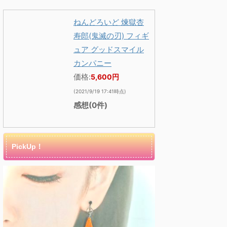
ねんどろいど 煉獄杏
寿郎(鬼滅の刃) フィギ
ュア グッドスマイル
カンパニー
価格:
5,600円
(2021/9/19 17:41時点)
感想(0件)
PickUp！