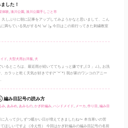
みました！
室体験
,
湊川公園
,
湊川公園手しごと市
 久しぶりに朝に記事をアップしてみようかなと思いまして、こん
 'ω' )و 今日はこの前行ってきた刺繍教室
メイド
,
大型犬用お洋服
,
犬
いるところは、最近雨が続いててちょっと嫌です_(:3 」∠)_ お洗
カラッと乾く天気が好きです(*´꒳`*) 我が家のワンコのアニー
.
④ 編み目記号の読み方
るみ
,
あみめ
,
あみもの
,
かぎ針編み
,
ハンドメイド
,
メーカ
,
作り目
,
編み目
 3月に入って少しずつ暖かい日が増えてきましたね〜 本当寒いの苦
てほしいですよ（冷え性） 今回はかぎ針編みの編み目記号の名前