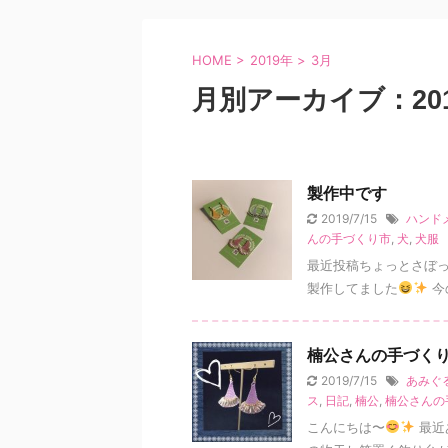
HOME
>
2019年
>
3月
月別アーカイブ：201
製作中です
2019/7/15
ハンド
んの手づくり市
,
犬
,
犬服
最近投稿ちょっとさぼ
製作してました
今
楠公さんの手づく
2019/7/15
あみぐ
ス
,
日記
,
楠公
,
楠公さんの
こんにちは〜
最近