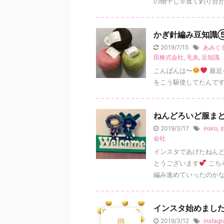
の物干し竿置く釣り台
かぎ針編み豆知識
2019/7/15
あみぐ
田株式会社
,
毛糸
,
豆知識
ライブに行って
こんばんは〜
最近
少し前になるんですが、8月
ってきました
神戸で活
をこう駆使してたんですが
れなコミックバンド、 から
からんどるちぇさん！
https://calandolce.jimd
ねんどろいど服ま
ージサイトや、インスタ、yo
2019/3/17
iroiro
,
ることができます
色んな
会社
笑える歌や、泣ける歌、キ
聴いててとっても楽しい時
インスタであげたねんど
リーズ」中 この写真は「フ ..
とうございます
こち
編み進めていったのかな .
インスタ始めまし
2019/3/12
instag