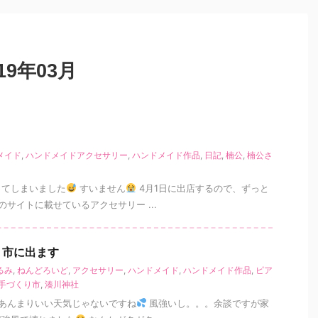
9年03月
メイド
,
ハンドメイドアクセサリー
,
ハンドメイド作品
,
日記
,
楠公
,
楠公さ
ってしまいました
すいません
4月1日に出店するので、ずっと
のサイトに載せているアクセサリー ...
り市に出ます
るみ
,
ねんどろいど
,
アクセサリー
,
ハンドメイド
,
ハンドメイド作品
,
ピア
手づくり市
,
湊川神社
あんまりいい天気じゃないですね
風強いし。。。余談ですが家