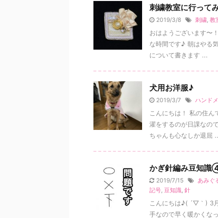
刺繍教室に行って
2019/3/8
刺繍
,
教
おはようございます〜！
な時間です♪ 朝はやる気に満ちている気がする٩(
について書きます ...
犬用お洋服♪
2019/3/7
ハンド
こんにちは！ 私の住んで
濯をするのが日課なので、
ちゃんも心なしか退屈 ..
かぎ針編み豆知識
2019/7/15
あみぐ
記号
,
豆知識
,
針
こんにちは♪( ´▽｀)
手なので早く暖かくなっ