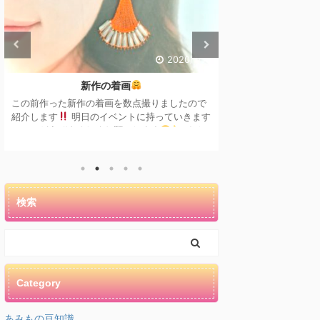
2020/1/16
新作の着画
出
この前作った新作の着画を数点撮りましたので
新年あけましてお
紹介します
明日のイベントに持っていきます
昨年の11月からだ
ので、どうぞよろしくお願いします
イベ
見にきていた
ント：ノマドマート nomad mart 日時：1/17
です
もっとコン
（金） 10:30−18:00 場所：あかし市民広場 詳
なるのが今年の目
しくはこちらへ
ろしくお願いしま
→https://nomadma.jimdofree.com/ それでは
まずは大きいサイズのものから
着画の方がや
検索
はり大きさイメージしやすいですよね
þ ...
Category
あみもの豆知識