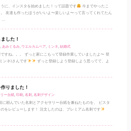
ように、インスタを始めました！って話題です
今までやったこ
。 友達も作ったほうがいいよ〜楽しいよ〜って言ってくれてたん
..
しました！
e
,
あみぐるみ
,
ウエルカムベア
,
ミンネ
,
結婚式
ですね。。。 ずっと家にこもって登録作業していましたよ〜 登
(ミンネ)さんです
ずっと登録しよう登録しよう思ってて、よ
を作りました！
サリー台紙
,
印刷
,
名刺
,
名刺デザイン
前に頼んでいた名刺とアクセサリー台紙を兼ねたものを、 ビスタ
のをレビューします！ 注文したのは、プレミアム名刺です