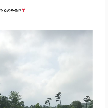
あるのを発見
2020/1/21
2020/1/16
ェ始めます
新作の着画
ンドメイド市、ノマド
この前作った新作の着画を数点撮りましたので
したー
初めての場
紹介します
明日のイベントに持っていきます
かドキドキしていた
ので、どうぞよろしくお願いします
イベ
方も、立ち寄ってい
ント：ノマドマート nomad mart 日時：1/17
い方ばかりでした
（金） 10:30−18:00 場所：あかし市民広場 詳
50代〜の女性の方が
しくはこちらへ
気さくに話し
→https://nomadma.jimdofree.com/ それでは
くて、とっても楽し
まずは大きいサイズのものから
着画の方がや
可愛いね〜って言っ
はり大きさイメージしやすいですよね
þ ...