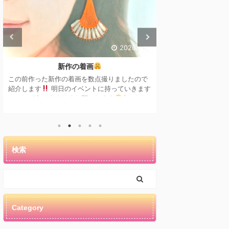
2020/1/14
出店のお知らせ
フェ
新年あけましておめでとうございます
こんにちは
少
昨年の11月からだいぶサボってしまいました
フェスロッチャと
見にきていただいてる皆さん申し訳ない
ていました
そ
です
もっとコンスタンスに投稿できるように
思います
フェス
なるのが今年の目標です
これからもどうぞよ
南武庫の郷さんに
ろしくお願いします
新年初
...
というイベントが
てたり、飾り付け
士の助け合いがと
検索
国・登録有形文化
Category