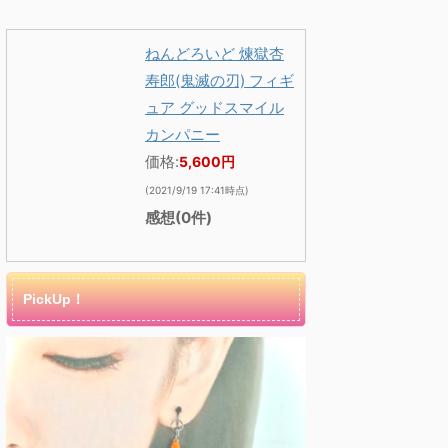
ねんどろいど 煉獄杏
寿郎(鬼滅の刃) フィギ
ュア グッドスマイル
カンパニー
価格:
5,600円
(2021/9/19 17:41時点)
感想(0件)
PickUp！