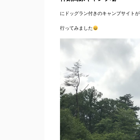
にドッグラン付きのキャンプサイトが
行ってみました
2019/9/20
ライブに行ってきた
あみものカフ
前になるんですが、8月24日にライブにい
こんばんは
この前のハ
てきました
神戸で活動しているおしゃ
マートさん無事に終わりま
コミックバンド、 からんどるちぇさんです
所で、どんな出会いがある
らんどるちぇさん！
んですが、周りの出店者の
ps://calandolce.jimdofree.com ↑ホームペ
ただいたお客様も皆お優し
サイトや、インスタ、youtubeでも活動見
お客様の層としましては、
ことができます
色んな種類の歌があって、
多かったように感じました
える歌や、泣ける歌、キュンとするような歌
かけてくださるお客様が多
いててとっても楽しい時間でした
「ファブ
くおしゃべりできました
ズ」中 この写真は「フ ...
...