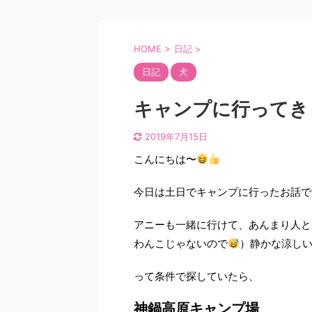
HOME
>
日記
>
日記
犬
キャンプに行ってき
2019年7月15日
こんにちは〜
今日は土日でキャンプに行ったお話で
アニーも一緒に行けて、あんまり人と
わんこじゃないので
）静かな涼し
って条件で探していたら、
神鍋高原キャンプ場