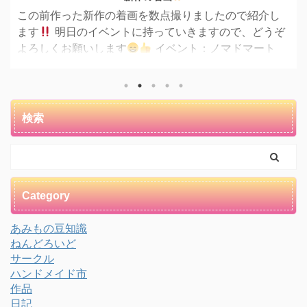
この前作った新作の着画を数点撮りましたので紹介し
ます
明日のイベントに持っていきますので、どうぞ
よろしくお願いします
イベント：ノマドマート
nomad mart 日時：1/17 （金） 10:30−18:00 場所：
あかし市民広場 詳しくはこちらへ
→https://nomadma.jimdofree.com/ それではまずは大
きいサイズのものから
着画の方がやはり大きさイメ
検索
ージしやすいですよね
þ ...
Category
あみもの豆知識
ねんどろいど
サークル
ハンドメイド市
作品
日記