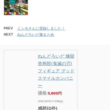
PREV
ミンネさんに登録しました！
NEXT
ねんどろいど服まとめ
ねんどろいど 煉獄
杏寿郎(鬼滅の刃)
フィギュア グッド
スマイルカンパニ
ー
価格:
5,600円
(2021/9/19 17:41時点)
感想(0件)