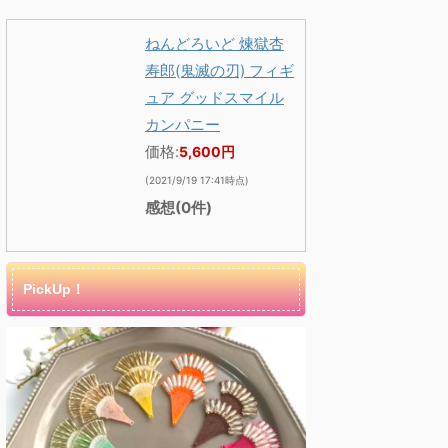
ねんどろいど 煉獄杏
寿郎(鬼滅の刃) フィギ
ュア グッドスマイル
カンパニー
価格:
5,600円
(2021/9/19 17:41時点)
感想(0件)
PickUp！