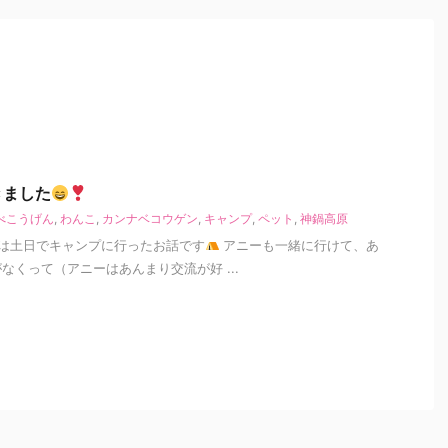
きました
べこうげん
,
わんこ
,
カンナベコウゲン
,
キャンプ
,
ペット
,
神鍋高原
は土日でキャンプに行ったお話です
アニーも一緒に行けて、あ
なくって（アニーはあんまり交流が好 ...