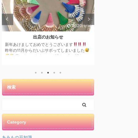
2020/1/14
出店のお知らせ
フェス
新年あけましておめでとうございます
こんにちは
少し
昨年の11月からだいぶサボってしまいました
フェスロッチャと
見にきていただいてる皆さん申し訳ない
ていました
その
です
もっとコンスタンスに投稿できるように
思います
フェス
なるのが今年の目標です
これからもどうぞよ
南武庫の郷さんにて
ろしくお願いします
新年初
...
というイベントが
てたり、飾り付け
士の助け合いがと
検索
国・登録有形文化財
Category
あみもの豆知識