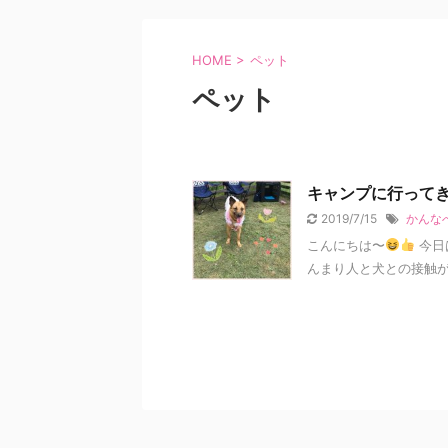
HOME
>
ペット
ペット
キャンプに行って
2019/7/15
かんな
こんにちは〜
今日
んまり人と犬との接触が